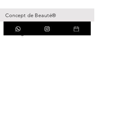
Concept de Beauté®
Öffnungszeiten
MO. - FR.: 10:00 - 18:00 Uhr
SA.: 09:00 - 14:00 Uhr
Kontakt
Concept de Beauté
Sölder Straße 72
44289 Dortmund
0163 4951391
info@concept-debeaute.de
Behandlungen