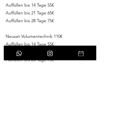
Auffüllen bis 14 Tage 55€
Auffüllen bis 21 Tage 65€
Auffüllen bis 28 Tage 75€
Neuset Volumentechnik
110€
Auffüllen bis 14 Tage 55€
Auffüllen bis 21 Tage 65€
Auffüllen bis 28 Tage 75€
Whispy oder Hybrid Lashes 110€
Auffüll Preise wie Volumentechnik (siehe oben)
Neuset Mega Volume 125€
Auffüllen bis 14 Tage 65€
Auffüllen bis 21 Tage 70€
Auffüllen bis 28 Tage 75€
Neuset M/L Curl Wimpern 125€