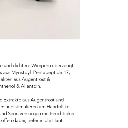
für ein Ober- und Un
Europäischen Länder 
Hyaluronate, Sodium 
Vorgang auf der and
Werktage. Es kann i
Benzoate, Benzoic Ac
regelmäßig 1x tägli
kommen, allerdings g
damit unsere Pakete 
Kunden erreichen.
e und dichtere Wimpern überzeugt
x aus Myristoyl Pentapeptide-17,
rakten aus Augentrost &
anthenol & Allantoin.
me Extrakte aus Augentrost und
en und stimulieren am Haarfollikel
und Serin versorgen mit Feuchtigkeit
toffen dabei, tiefer in die Haut