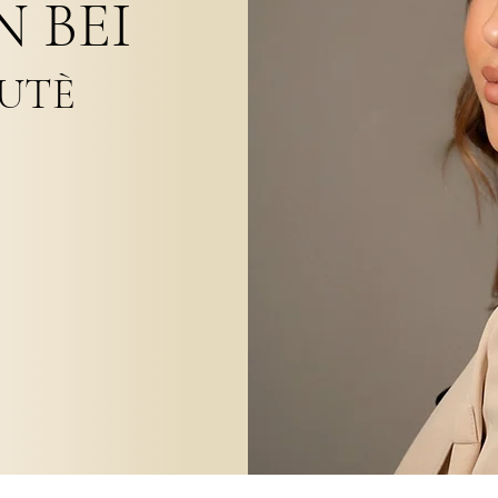
 BEI
UTÈ