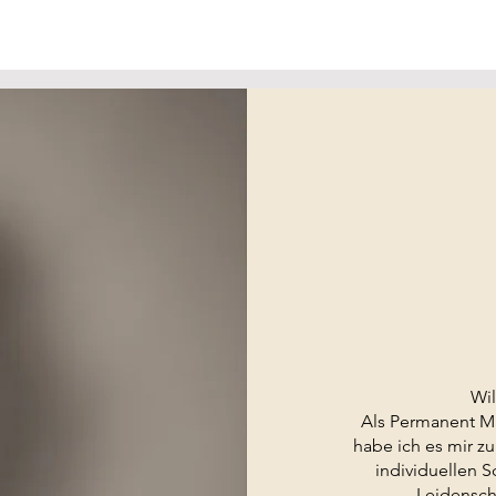
Wi
Als Permanent Ma
habe ich es mir z
individuellen S
Leidenscha