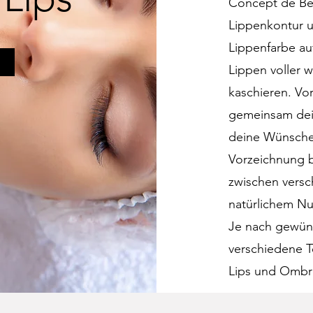
Concept de Be
Lippenkontur un
Lippenfarbe au
Lippen voller 
kaschieren. Vo
gemeinsam dei
deine Wünsche
Vorzeichnung b
zwischen versc
natürlichem Nu
Je nach gewüns
verschiedene Te
Lips und Ombré